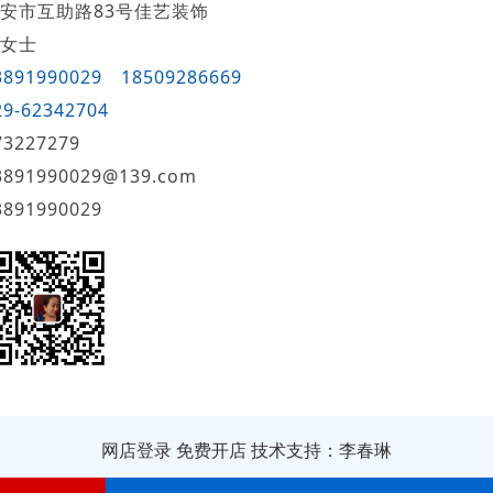
安市互助路83号佳艺装饰
女士
3891990029
18509286669
29-62342704
73227279
3891990029@139.com
3891990029
网店登录
免费开店
技术支持：李春琳