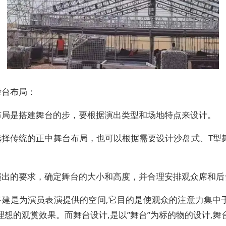
舞台布局：
布局是搭建舞台的步，要根据演出类型和场地特点来设计。
选择传统的正中舞台布局，也可以根据需要设计沙盘式、T型
。
演出的要求，确定舞台的大小和高度，并合理安排观众席和后
搭建是为演员表演提供的空间,它目的是使观众的注意力集中
理想的观赏效果。而舞台设计,是以”舞台”为标的物的设计,舞