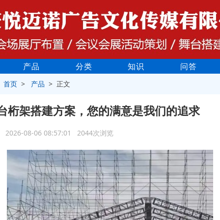
产品
分类
知识
问答
>
首页
>
产品
> 正文
台桁架搭建方案，您的满意是我们的追求
2026-08-06 08:57:01 2044次浏览