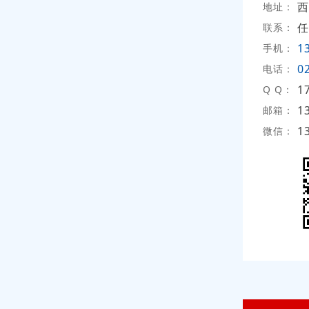
西
地址：
任
联系：
1
手机：
0
电话：
1
Q Q：
1
邮箱：
1
微信：