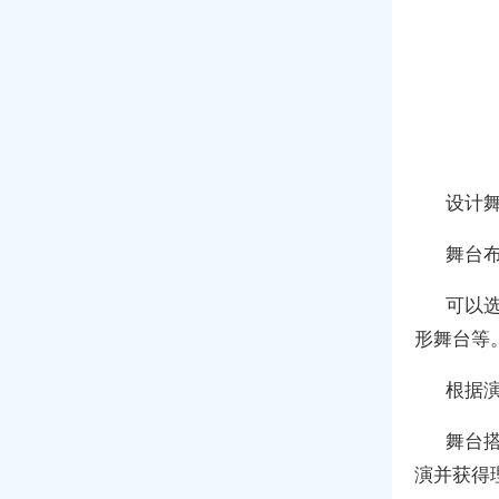
设计
舞台
可以
形舞台等
根据
舞台
演并获得